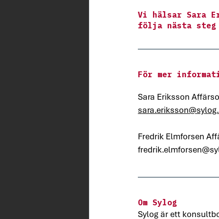
Vi hälsar Sara E
följa nästa steg
För mer informat
Sara Eriksson Affärso
sara.eriksson@sylog
Fredrik Elmforsen Af
fredrik.elmforsen@sy
Om Sylog
Sylog är ett konsultb