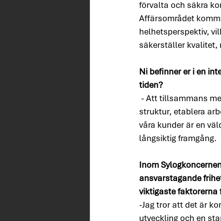
förvalta och säkra k
Affärsområdet kommer
helhetsperspektiv, vi
säkerställer kvalitet,
Ni befinner er i en i
tiden?
- Att tillsammans me
struktur, etablera arb
våra kunder är en väld
långsiktig framgång.
Inom Sylogkoncernen
ansvarstagande frihet
viktigaste faktorerna
-Jag tror att det är 
utveckling och en st