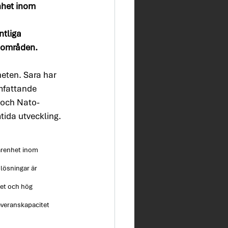
nhet inom 
 
tliga 
sområden.
eten. Sara har 
mfattande 
t och Nato-
mtida utveckling.
farenhet inom 
lösningar är 
et och hög 
veranskapacitet 