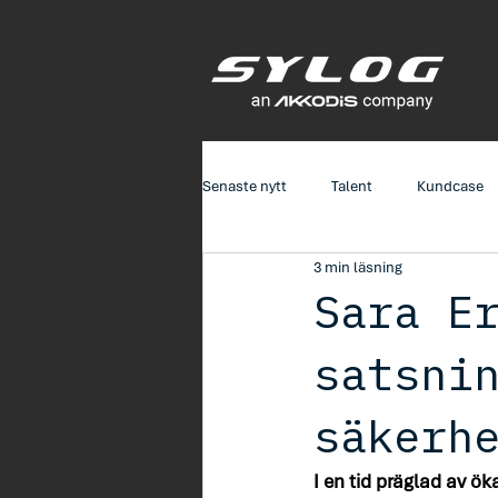
Senaste nytt
Talent
Kundcase
3 min läsning
Sara E
satsni
säkerh
I en tid präglad av ö