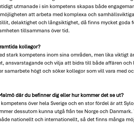
tidigt utmanade i sin kompetens skapas både engageman
möjligheten att arbeta med komplexa och samhällsviktiga p
illit, delaktighet och långsiktighet, då finns mycket goda 
samheten tillsammans över tid.
framtida kollegor?
ed stark kompetens inom sina områden, men lika viktigt är 
t, ansvarstagande och vilja att bidra till både affären och 
ter samarbete högt och söker kollegor som vill vara med o
Malmö där du befinner dig eller hur kommer det se ut?
 kompetens över hela Sverige och en stor fördel är att Syl
 kommer dessutom kunna utgå från tex Norge och Danmark
e nationellt och internationellt, så det finns många möjl