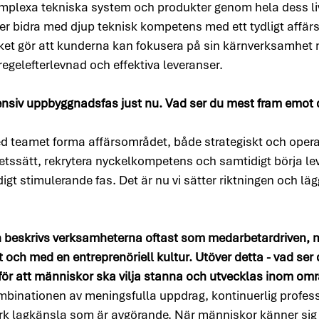
omplexa tekniska system och produkter genom hela dess li
 bidra med djup teknisk kompetens med ett tydligt affärs
lket gör att kunderna kan fokusera på sin kärnverksamhet 
 regelefterlevnad och effektiva leveranser.
ntensiv uppbyggnadsfas just nu. Vad ser du mest fram emot
d teamet forma affärsområdet, både strategiskt och operat
etssätt, rekrytera nyckelkompetens och samtidigt börja leve
igt stimulerande fas. Det är nu vi sätter riktningen och läg
 beskrivs verksamheterna oftast som medarbetardriven, 
 och med en entreprenöriell kultur. Utöver detta - vad ser
 för att människor ska vilja stanna och utvecklas inom omr
kombinationen av meningsfulla uppdrag, kontinuerlig profess
ark lagkänsla som är avgörande. När människor känner sig