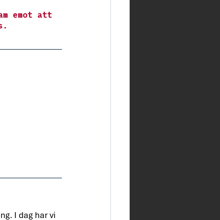
am emot att 
s.
g. I dag har vi 