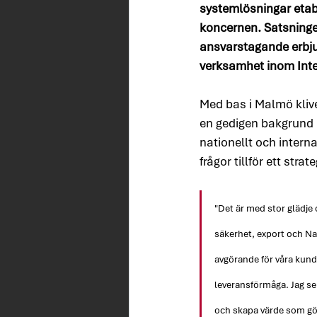
systemlösningar etab
koncernen. Satsninge
ansvarstagande erbju
verksamhet inom Int
Med bas i Malmö kliv
en gedigen bakgrund 
nationellt och intern
frågor tillför ett str
"Det är med stor glädje 
säkerhet, export och Nat
avgörande för våra kund
leveransförmåga. Jag se
och skapa värde som gör 