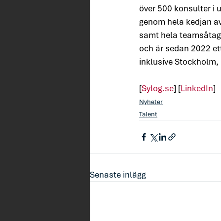
över 500 konsulter i 
genom hela kedjan av
samt hela teamsåtaga
och är sedan 2022 ett 
inklusive Stockholm,
[
Sylog.se
] [
LinkedIn
]
Nyheter
Talent
Senaste inlägg