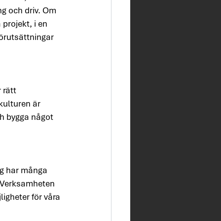
g och driv. Om 
rojekt, i en 
förutsättningar 
rätt 
kulturen är 
ch bygga något 
og har många 
. Verksamheten 
igheter för våra 