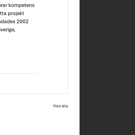
rerar kompetens 
ta projekt 
undades 2002 
verige, 
Visa alla