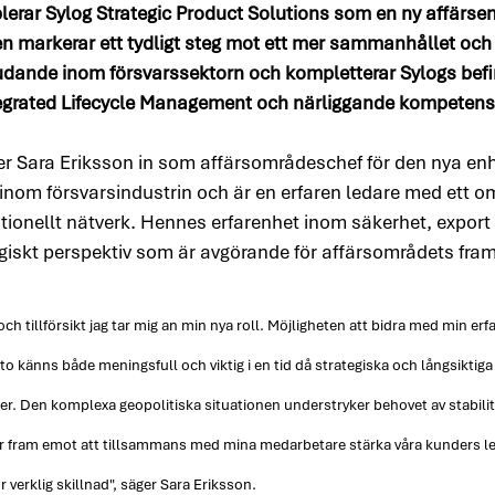
lerar Sylog Strategic Product Solutions som en ny affärse
n markerar ett tydligt steg mot ett mer sammanhållet och
dande inom försvarssektorn och kompletterar Sylogs befin
egrated Lifecycle Management och närliggande kompeten
er Sara Eriksson in som affärsområdeschef för den nya enh
inom försvarsindustrin och är en erfaren ledare med ett o
ationellt nätverk. Hennes erfarenhet inom säkerhet, expor
ategiskt perspektiv som är avgörande för affärsområdets fra
och tillförsikt jag tar mig an min nya roll. Möjligheten att bidra med min er
o känns både meningsfull och viktig i en tid då strategiska och långsiktiga 
er. Den komplexa geopolitiska situationen understryker behovet av stabilit
r fram emot att tillsammans med mina medarbetare stärka våra kunders le
verklig skillnad", säger Sara Eriksson.