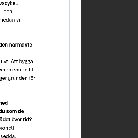
vscykel. 
- och 
medan vi 
 den närmaste 
ivt. Att bygga 
rera värde till 
ger grunden för 
med 
 du som de 
ådet över tid?
ionell 
 sedda, 