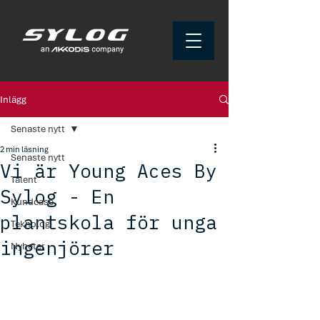
Inlägg
Senaste nytt
2 min läsning
Senaste nytt
Vi är Young Aces By
Talent
Sylog - En
Kundcase
plantskola för unga
Teknologi
ingenjörer
Nyheter