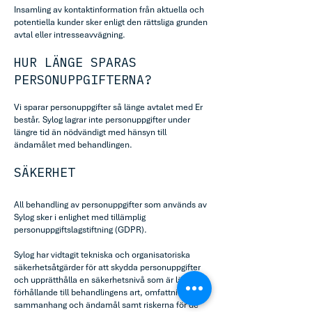
Insamling av kontaktinformation från aktuella och
potentiella kunder sker enligt den rättsliga grunden
avtal eller intresseavvägning.
HUR LÄNGE SPARAS
PERSONUPPGIFTERNA?
Vi sparar personuppgifter så länge avtalet med Er
består. Sylog lagrar inte personuppgifter under
längre tid än nödvändigt med hänsyn till
ändamålet med behandlingen.
SÄKERHET
All behandling av personuppgifter som används av
Sylog sker i enlighet med tillämplig
personuppgiftslagstiftning (GDPR).
Sylog har vidtagit tekniska och organisatoriska
säkerhetsåtgärder för att skydda personuppgifter
och upprätthålla en säkerhetsnivå som är lämplig i
förhållande till behandlingens art, omfattning,
sammanhang och ändamål samt riskerna för de