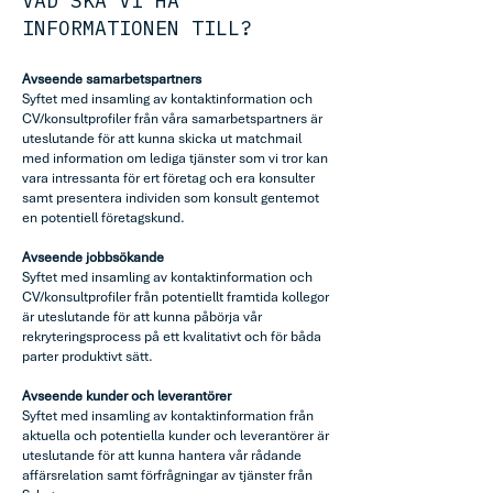
VAD SKA VI HA
INFORMATIONEN TILL?
Avseende samarbetspartners
Syftet med insamling av kontaktinformation och
CV/konsultprofiler från våra samarbetspartners är
uteslutande för att kunna skicka ut matchmail
med information om lediga tjänster som vi tror kan
vara intressanta för ert företag och era konsulter
samt presentera individen som konsult gentemot
en potentiell företagskund.
Avseende jobbsökande
Syftet med insamling av kontaktinformation och
CV/konsultprofiler från potentiellt framtida kollegor
är uteslutande för att kunna påbörja vår
rekryteringsprocess på ett kvalitativt och för båda
parter produktivt sätt.
Avseende kunder och leverantörer
Syftet med insamling av kontaktinformation från
aktuella och potentiella kunder och leverantörer är
uteslutande för att kunna hantera vår rådande
affärsrelation samt förfrågningar av tjänster från