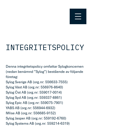
INTEGRITETSPOLICY
Denna integritetspolicy omfattar Sylogkoncernen
(nedan benämnd ”Sylog”) bestående av följande
företag:
Sylog Sverige AB (org.nr: 556633-7555)
Sylog Väst AB (org.nr: 556976-8640)
Sylog Öst AB (org.nr: 559017-0014)
Sylog Syd AB (org.nr:
559337-8861)
Sylog Epic AB (org.nr: 559075-7901)
YABS AB (org.nr: 556944-6932)
IWise AB (org.nr: 556685-9152)
Sylog Jasper AB (org.nr: 559192-6760)
Sylog Systems AB (org.nr: 559214-6319)