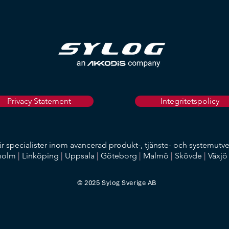
Privacy Statement
Integritetspolicy
är specialister inom avancerad produkt-, tjänste- och systemutv
holm
|
Linköping
|
Uppsala
|
Göteborg
|
Malmö
|
Skövde
|
Växj
© 2025 Sylog Sverige AB