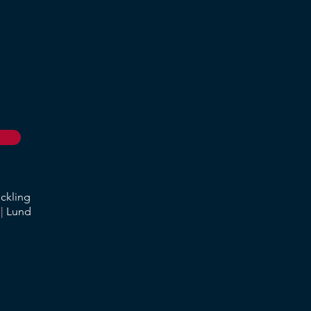
eckling
ö
|
Lund